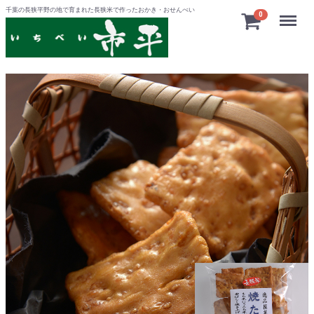
千葉の長狭平野の地で育まれた長狭米で作ったおかき・おせんべい
Menu
0