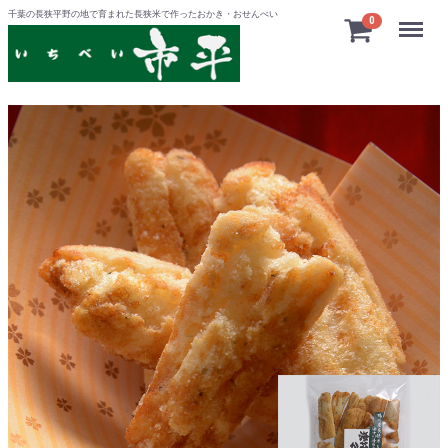
千葉の長狭平野の地で育まれた長狭米で作ったおかき・おせんべい
Menu
0